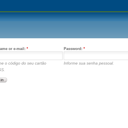
ame or e-mail:
*
Password:
*
me o código do seu cartão
Informe sua senha pessoal.
S.