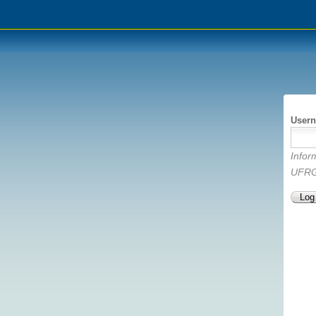
Usern
Infor
UFRG