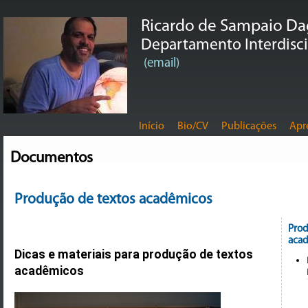
Ricardo de Sampaio D
Departamento Interdiscip
(email)
Início
Bio/CV
Publicações
Apr
Documentos
Produção de textos acadêmicos
Prod
aca
Dicas e materiais para produção de textos
acadêmicos