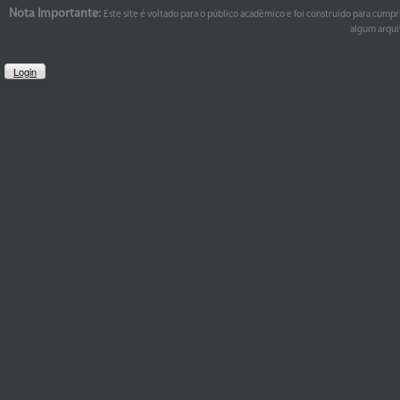
Nota Importante:
Este site é voltado para o público acadêmico e foi construído para cumpr
algum arquiv
Login