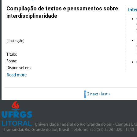
Compilação de textos e pensamentos sobre
Inte
interdisciplinaridade
[ilustração]
Título:
Fonte:
Disponível em:
Read more
1
2
next ›
last »
Universidade Federal do Rio Grande do Sul - Campus Lito
- Tramandaí, Rio Grande do Sul, Brasil - Telefone: +55 (51) 3308 1320 - 1340 