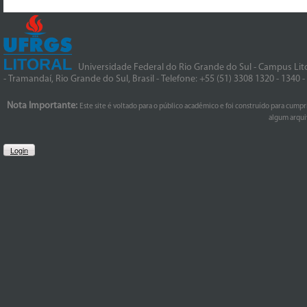
Universidade Federal do Rio Grande do Sul - Campus Lito
- Tramandaí, Rio Grande do Sul, Brasil - Telefone: +55 (51) 3308 1320 - 1340 
Nota Importante:
Este site é voltado para o público acadêmico e foi construído para cumpr
algum arquiv
Login