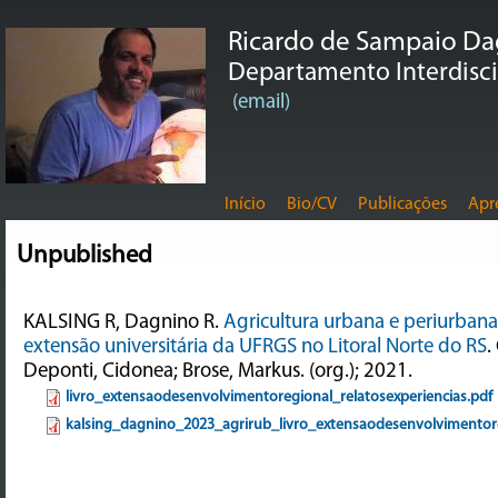
Ricardo de Sampaio D
Departamento Interdiscip
(email)
Início
Bio/CV
Publicações
Apr
Unpublished
KALSING R, Dagnino R.
Agricultura urbana e periurbana
extensão universitária da UFRGS no Litoral Norte do RS
.
Deponti, Cidonea; Brose, Markus. (org.); 2021.
livro_extensaodesenvolvimentoregional_relatosexperiencias.pdf
kalsing_dagnino_2023_agrirub_livro_extensaodesenvolvimentore