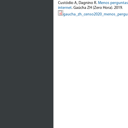
Custódio A, Dagnino R.
Menos perguntas,
internet
. Gaúcha ZH (Zero Hora). 2019.
gaucha_zh_censo2020_menos_pergunt