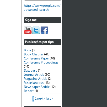
https://www.google.com/
advanced_search
Siga-me
Publicações por tipo
Book
(3)
Book Chapter
(41)
Conference Paper
(40)
Conference Proceedings
(44)
Database
(1)
Journal Article
(90)
Magazine Article
(2)
Miscellaneous
(13)
Newspaper Article
(12)
Report
(4)
1
2
next ›
last »