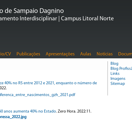
do de Sampaio Dagnino
mento Interdisciplinar | Campus Litoral Norte
io/CV
Publicações
Apresentações
Aulas
Notícias
Docum
Blog
Blog Profiss
Links
Imagens
sce 40% no RS entre 2012 e 2021, enquanto o número de
Sitemap
022.
ferenca_entre_nascimentos_gzh_2021.pdf
60 anos aumenta 40% no Estado
. Zero Hora. 2022:11.
ressa_2022.jpg