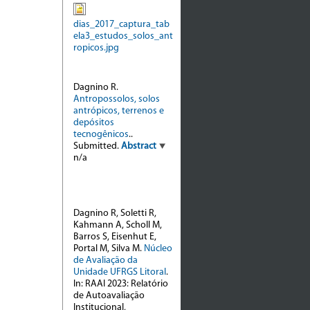
dias_2017_captura_tab
ela3_estudos_solos_ant
ropicos.jpg
Dagnino R.
Antropossolos, solos
antrópicos, terrenos e
depósitos
tecnogênicos
..
Submitted.
Abstract
n/a
Dagnino R, Soletti R,
Kahmann A, Scholl M,
Barros S, Eisenhut E,
Portal M, Silva M.
Núcleo
de Avaliação da
Unidade UFRGS Litoral
.
In: RAAI 2023: Relatório
de Autoavaliação
Institucional,