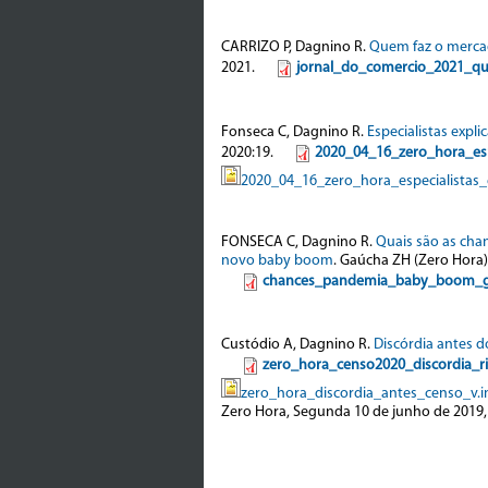
CARRIZO P, Dagnino R.
Quem faz o mercad
2021.
jornal_do_comercio_2021_q
Fonseca C, Dagnino R.
Especialistas exp
2020:19.
2020_04_16_zero_hora_es
2020_04_16_zero_hora_especialista
FONSECA C, Dagnino R.
Quais são as cha
novo baby boom
. Gaúcha ZH (Zero Hora)
chances_pandemia_baby_boom_gz
Custódio A, Dagnino R.
Discórdia antes 
zero_hora_censo2020_discordia_r
zero_hora_discordia_antes_censo_v.i
Zero Hora, Segunda 10 de junho de 2019, A