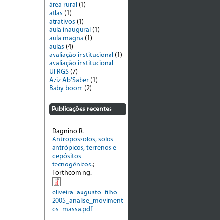
área rural
(1)
atlas
(1)
atrativos
(1)
aula inaugural
(1)
aula magna
(1)
aulas
(4)
avaliação institucional
(1)
avaliação institucional
UFRGS
(7)
Aziz Ab'Saber
(1)
Baby boom
(2)
Publicações recentes
Dagnino R.
Antropossolos, solos
antrópicos, terrenos e
depósitos
tecnogênicos
.;
Forthcoming.
oliveira_augusto_filho_
2005_analise_moviment
os_massa.pdf