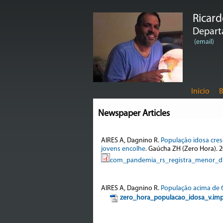
Ricar
Departa
(email)
Início
B
Newspaper Articles
AIRES A, Dagnino R.
População idosa cre
jovens encolhe
. Gaúcha ZH (Zero Hora). 2
com_pandemia_rs_registra_menor_di
AIRES A, Dagnino R.
População acima de 
zero_hora_populacao_idosa_v.imp