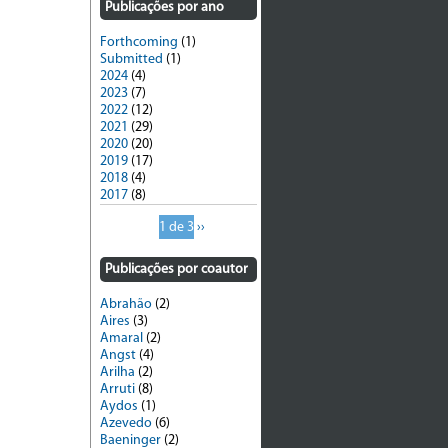
Publicações por ano
Forthcoming
(1)
Submitted
(1)
2024
(4)
2023
(7)
2022
(12)
2021
(29)
2020
(20)
2019
(17)
2018
(4)
2017
(8)
1 de 3
››
Publicações por coautor
Abrahão
(2)
Aires
(3)
Amaral
(2)
Angst
(4)
Arilha
(2)
Arruti
(8)
Aydos
(1)
Azevedo
(6)
Baeninger
(2)