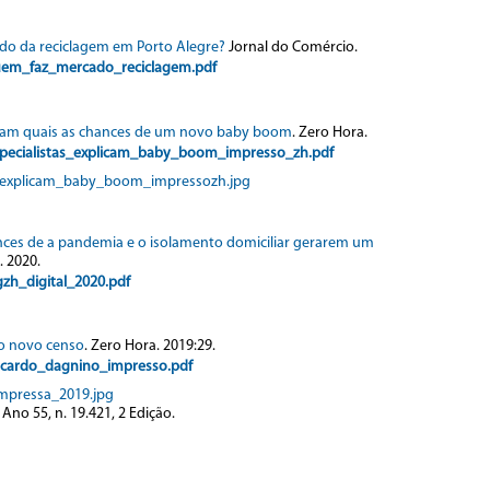
o da reciclagem em Porto Alegre?
Jornal do Comércio.
uem_faz_mercado_reciclagem.pdf
licam quais as chances de um novo baby boom
. Zero Hora.
pecialistas_explicam_baby_boom_impresso_zh.pdf
s_explicam_baby_boom_impressozh.jpg
nces de a pandemia e o isolamento domiciliar gerarem um
. 2020.
h_digital_2020.pdf
do novo censo
. Zero Hora. 2019:29.
icardo_dagnino_impresso.pdf
mpressa_2019.jpg
no 55, n. 19.421, 2 Edição.