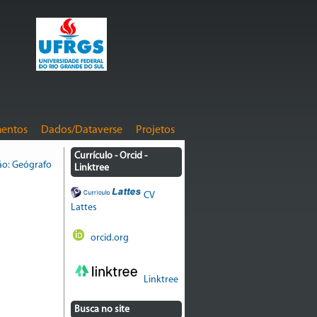
entos
Dados/Dataverse
Projetos
Currículo - Orcid -
ão: Geógrafo
Linktree
CV
Lattes
orcid.org
Linktree
Busca no site