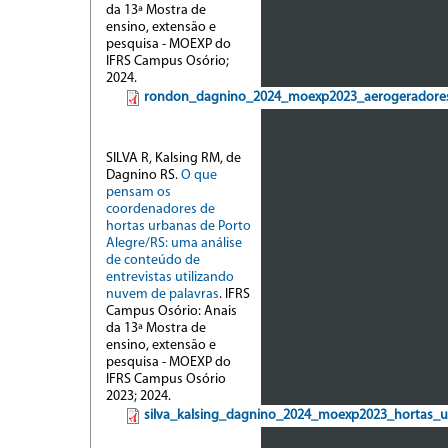
da 13ª Mostra de
ensino, extensão e
pesquisa - MOEXP do
IFRS Campus Osório;
2024.
rondon_dagnino_2024_moexp2023_aerogeradores
SILVA R, Kalsing RM, de
Dagnino RS.
O que
pensam os
coordenadores de
hortas urbanas de Porto
Alegre/RS: uma análise
de conteúdo de
entrevistas utilizando
nuvem de palavras
. IFRS
Campus Osório: Anais
da 13ª Mostra de
ensino, extensão e
pesquisa - MOEXP do
IFRS Campus Osório
2023; 2024.
silva_kalsing_dagnino_2024_moexp2023_hortas_u