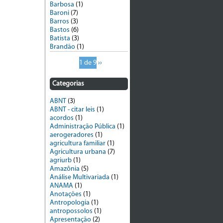
Barbosa
(1)
Baroni
(7)
Barros
(3)
Bastos
(6)
Batista
(3)
Brandão
(1)
1 de 9
››
Categorias
ABNT
(3)
ABNT - citar leis
(1)
acordos
(1)
Administração Pública
(1)
aerogeradores
(1)
agricultura familiar
(1)
Agricultura urbana
(7)
agriurb
(1)
Amazônia
(5)
Análise Multivariada
(1)
ANAMA
(1)
Anotações
(1)
Antropologia
(1)
antropossolos
(1)
Apresentação
(2)