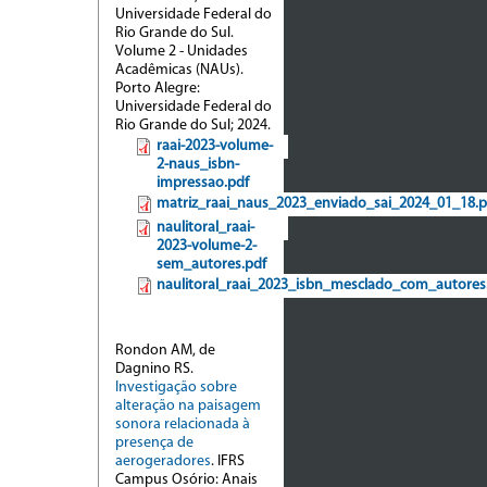
Universidade Federal do
Rio Grande do Sul.
Volume 2 - Unidades
Acadêmicas (NAUs).
Porto Alegre:
Universidade Federal do
Rio Grande do Sul; 2024.
raai-2023-volume-
2-naus_isbn-
impressao.pdf
matriz_raai_naus_2023_enviado_sai_2024_01_18.p
naulitoral_raai-
2023-volume-2-
sem_autores.pdf
naulitoral_raai_2023_isbn_mesclado_com_autores
Rondon AM, de
Dagnino RS.
Investigação sobre
alteração na paisagem
sonora relacionada à
presença de
aerogeradores
. IFRS
Campus Osório: Anais