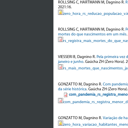
ROLLSING C, HARTMANN M, Dagnino R.
R
2021:16.
zero_hora_rs_reducao_populacao_v.i
ROLLSING C, HARTMANN M, Dagnino R.
P
mortes do que nascimentos em um mês
rs_registra_mais_mortes_do_que_na
VIESSERI B, Dagnino R.
Pela primeira vez
janeiro e junho
. Gaúcha ZH (Zero Hora). 2
rs_mais_mortes_que_nascimentos_ja
GONZATTO M, Dagnino R.
Com pandemia,
da série histórica
. Gaúcha ZH (Zero Hora).
com_pandemia_rs_registra_menor
com_pandemia_rs_registra_menor_di
GONZATTO M, Dagnino R.
Variação de ha
zero_hora_variacao_habitantes_meno