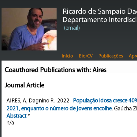
Ricardo de Sampaio D
Departamento Interdiscip
(email)
Início
Bio/CV
Publicações
Apr
Coauthored Publications with: Aires
Journal Article
AIRES, A, Dagnino R.
2022.
População idosa cresce 40
2021, enquanto o número de jovens encolhe
.
Gaúcha ZH
Abstract
n/a