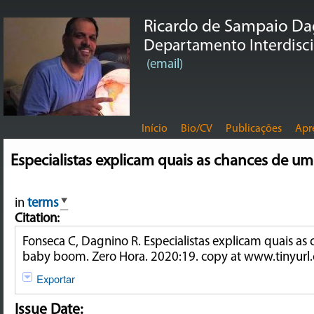
Ricardo de Sampaio D
Departamento Interdiscip
(email)
Início
Bio/CV
Publicações
Apr
Especialistas explicam quais as chances de 
in
terms
Citation:
Fonseca C, Dagnino R. Especialistas explicam quais a
baby boom. Zero Hora. 2020:19. copy at www.tinyur
Exportar
Issue Date: