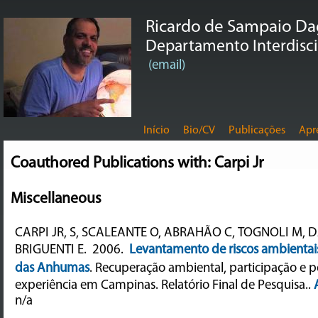
Ricardo de Sampaio D
Departamento Interdiscip
(email)
Início
Bio/CV
Publicações
Apr
Coauthored Publications with: Carpi Jr
Miscellaneous
CARPI JR, S, SCALEANTE O, ABRAHÃO C, TOGNOLI M, 
BRIGUENTI E.
2006.
Levantamento de riscos ambientais
das Anhumas
.
Recuperação ambiental, participação e 
experiência em Campinas. Relatório Final de Pesquisa..
n/a