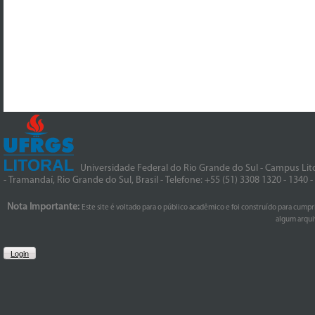
Universidade Federal do Rio Grande do Sul - Campus Lito
- Tramandaí, Rio Grande do Sul, Brasil - Telefone: +55 (51) 3308 1320 - 1340 
Nota Importante:
Este site é voltado para o público acadêmico e foi construído para cumpr
algum arquiv
Login