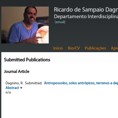
Ricardo de Sampaio Dag
Departamento Interdisciplina
(email)
Início
Bio/CV
Publicações
Apr
Submitted Publications
Journal Article
Dagnino, R.
Submitted.
Antropossolos, solos antrópicos, terrenos e d
Abstract
n/a