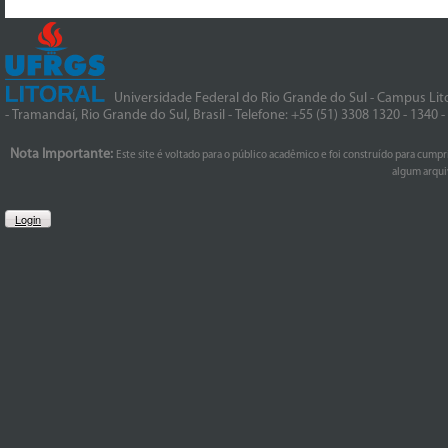
Universidade Federal do Rio Grande do Sul - Campus Lito
- Tramandaí, Rio Grande do Sul, Brasil - Telefone: +55 (51) 3308 1320 - 1340 
Nota Importante:
Este site é voltado para o público acadêmico e foi construído para cumpr
algum arquiv
Login