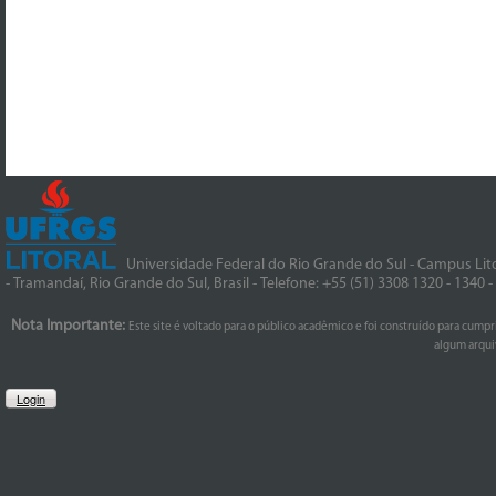
Universidade Federal do Rio Grande do Sul - Campus Lito
- Tramandaí, Rio Grande do Sul, Brasil - Telefone: +55 (51) 3308 1320 - 1340 
Nota Importante:
Este site é voltado para o público acadêmico e foi construído para cumpr
algum arquiv
Login