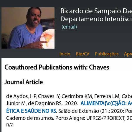
Ricardo de Sampaio D
Departamento Interdiscip
(email)
Início
Bio/CV
Publicações
Apr
Coauthored Publications with: Chaves
Journal Article
de Aydos, HP, Chaves IY, Cezimbra KM, Ferreira LM, Ca
Júnior M, de Dagnino RS.
2020.
ALIMENTA{\c{C}}ÃO: 
ÉTICA E SAÚDE NO RS
.
Salão de Extensão (21.: 2020: Por
Caderno de resumos. Porto Alegre: UFRGS/PROREXT, 2
n/a