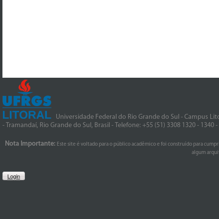
Universidade Federal do Rio Grande do Sul - Campus Lito
- Tramandaí, Rio Grande do Sul, Brasil - Telefone: +55 (51) 3308 1320 - 1340 
Nota Importante:
Este site é voltado para o público acadêmico e foi construído para cumpr
algum arquiv
Login