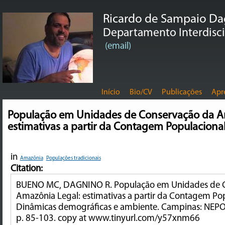
Ricardo de Sampaio D
Departamento Interdiscip
(email)
Início
Bio/CV
Publicações
Apr
População em Unidades de Conservação da A
estimativas a partir da Contagem Populaciona
in
Amazônia
Populações tradicionais
Citation:
BUENO MC, DAGNINO R. População em Unidades de 
Amazônia Legal: estimativas a partir da Contagem Pop
Dinâmicas demográficas e ambiente. Campinas: NEPO
p. 85-103. copy at www.tinyurl.com/y57xnm66