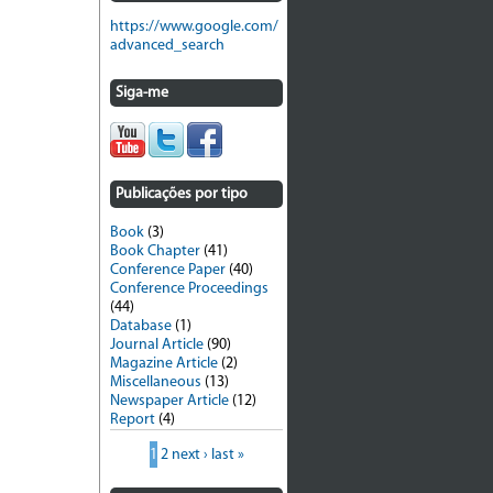
https://www.google.com/
advanced_search
Siga-me
Publicações por tipo
Book
(3)
Book Chapter
(41)
Conference Paper
(40)
Conference Proceedings
(44)
Database
(1)
Journal Article
(90)
Magazine Article
(2)
Miscellaneous
(13)
Newspaper Article
(12)
Report
(4)
1
2
next ›
last »