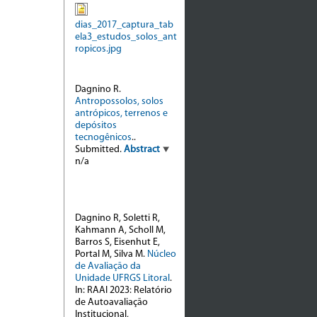
dias_2017_captura_tab
ela3_estudos_solos_ant
ropicos.jpg
Dagnino R.
Antropossolos, solos
antrópicos, terrenos e
depósitos
tecnogênicos
..
Submitted.
Abstract
n/a
Dagnino R, Soletti R,
Kahmann A, Scholl M,
Barros S, Eisenhut E,
Portal M, Silva M.
Núcleo
de Avaliação da
Unidade UFRGS Litoral
.
In: RAAI 2023: Relatório
de Autoavaliação
Institucional,