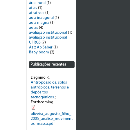
área rural
(1)
atlas
(1)
atrativos
(1)
aula inaugural
(1)
aula magna
(1)
aulas
(4)
avaliação institucional
(1)
avaliação institucional
UFRGS
(7)
Aziz Ab'Saber
(1)
Baby boom
(2)
Publicações recentes
Dagnino R.
Antropossolos, solos
antrópicos, terrenos e
depósitos
tecnogênicos
.;
Forthcoming.
oliveira_augusto_filho_
2005_analise_moviment
os_massa.pdf