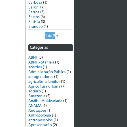
Barbosa
(1)
Baroni
(7)
Barros
(3)
Bastos
(6)
Batista
(3)
Brandão
(1)
1 de 9
››
Categorias
ABNT
(3)
ABNT - citar leis
(1)
acordos
(1)
Administração Pública
(1)
aerogeradores
(1)
agricultura familiar
(1)
Agricultura urbana
(7)
agriurb
(1)
Amazônia
(5)
Análise Multivariada
(1)
ANAMA
(1)
Anotações
(1)
Antropologia
(1)
antropossolos
(1)
Apresentação
(2)