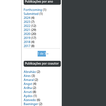
Publicações por ano
Forthcoming
(1)
Submitted
(1)
2024
(4)
2023
(7)
2022
(12)
2021
(29)
2020
(20)
2019
(17)
2018
(4)
2017
(8)
1 de 3
››
Publicações por coautor
Abrahão
(2)
Aires
(3)
Amaral
(2)
Angst
(4)
Arilha
(2)
Arruti
(8)
Aydos
(1)
Azevedo
(6)
Baeninger
(2)