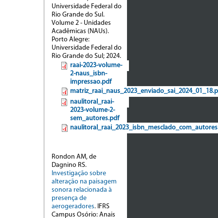
Universidade Federal do
Rio Grande do Sul.
Volume 2 - Unidades
Acadêmicas (NAUs).
Porto Alegre:
Universidade Federal do
Rio Grande do Sul; 2024.
raai-2023-volume-
2-naus_isbn-
impressao.pdf
matriz_raai_naus_2023_enviado_sai_2024_01_18.p
naulitoral_raai-
2023-volume-2-
sem_autores.pdf
naulitoral_raai_2023_isbn_mesclado_com_autores
Rondon AM, de
Dagnino RS.
Investigação sobre
alteração na paisagem
sonora relacionada à
presença de
aerogeradores
. IFRS
Campus Osório: Anais