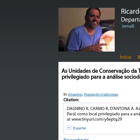
Ricar
Departa
(email)
Início
B
As Unidades de Conservação da T
privilegiado para a análise socio
in
Amazônia
Populações tradicionais
Citation:
DAGNINO R, CARMO R, D'ANTONA A. As 
Pará) como local privilegiado para a an
at www.tinyurl.com/y6eptg29
Exportar