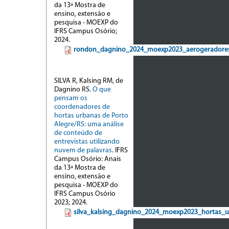
da 13ª Mostra de
ensino, extensão e
pesquisa - MOEXP do
IFRS Campus Osório;
2024.
rondon_dagnino_2024_moexp2023_aerogeradores
SILVA R, Kalsing RM, de
Dagnino RS.
O que
pensam os
coordenadores de
hortas urbanas de Porto
Alegre/RS: uma análise
de conteúdo de
entrevistas utilizando
nuvem de palavras
. IFRS
Campus Osório: Anais
da 13ª Mostra de
ensino, extensão e
pesquisa - MOEXP do
IFRS Campus Osório
2023; 2024.
silva_kalsing_dagnino_2024_moexp2023_hortas_u