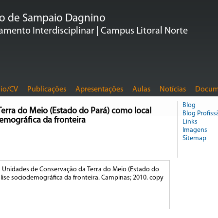
do de Sampaio Dagnino
mento Interdisciplinar | Campus Litoral Norte
io/CV
Publicações
Apresentações
Aulas
Notícias
Docum
Blog
erra do Meio (Estado do Pará) como local
Blog Profiss
demográfica da fronteira
Links
Imagens
Sitemap
Unidades de Conservação da Terra do Meio (Estado do
álise sociodemográfica da fronteira. Campinas; 2010. copy