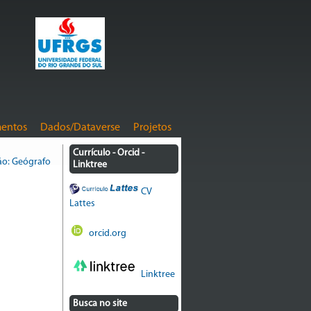
entos
Dados/Dataverse
Projetos
Currículo - Orcid -
ão: Geógrafo
Linktree
CV
Lattes
orcid.org
Linktree
Busca no site