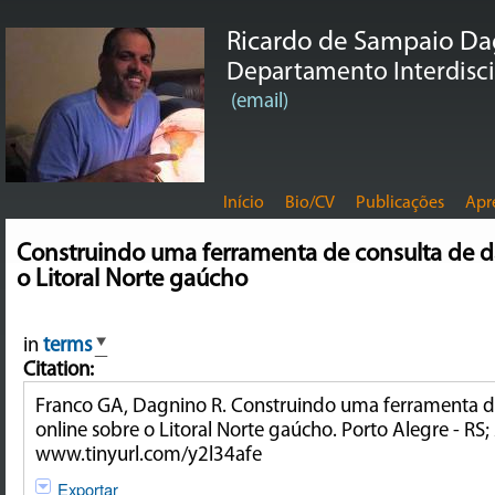
Ricardo de Sampaio D
Departamento Interdiscip
(email)
Início
Bio/CV
Publicações
Apr
Construindo uma ferramenta de consulta de d
o Litoral Norte gaúcho
in
terms
Citation:
Franco GA, Dagnino R. Construindo uma ferramenta d
online sobre o Litoral Norte gaúcho. Porto Alegre - RS;
www.tinyurl.com/y2l34afe
Exportar