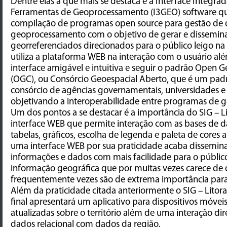
Dentre elas a que mais se destaca é a Interface Integrad
Ferramentas de Geoprocessamento (I3GEO) software qu
compilação de programas open source para gestão de
geoprocessamento com o objetivo de gerar e dissemin
georreferenciados direcionados para o público leigo na 
utiliza a plataforma WEB na interação com o usuário a
interface amigável e intuitiva e seguir o padrão Open 
(OGC), ou Consórcio Geoespacial Aberto, que é um pad
consórcio de agências governamentais, universidades 
objetivando a interoperabilidade entre programas de 
Um dos pontos a se destacar é a importância do SIG – Li
interface WEB que permite interação com as bases de 
tabelas, gráficos, escolha de legenda e paleta de cores 
uma interface WEB por sua praticidade acaba dissemin
informações e dados com mais facilidade para o público
informação geográfica que por muitas vezes carece de
frequentemente vezes são de extrema importância para
Além da praticidade citada anteriormente o SIG – Litora
final apresentará um aplicativo para dispositivos móve
atualizadas sobre o território além de uma interação d
dados relacional com dados da região.