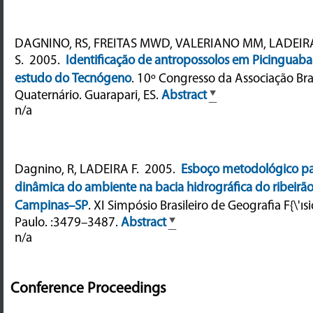
DAGNINO, RS, FREITAS MWD, VALERIANO MM, LADEIRA
S.
2005.
Identificação de antropossolos em Picinguaba
estudo do Tecnógeno
.
10º Congresso da Associação Bras
Quaternário. Guarapari, ES.
Abstract
n/a
Dagnino, R, LADEIRA F.
2005.
Esboço metodológico pa
dinâmica do ambiente na bacia hidrográfica do ribeir
Campinas–SP
.
XI Simpósio Brasileiro de Geografia F{\'ıs
Paulo. :3479–3487.
Abstract
n/a
Conference Proceedings