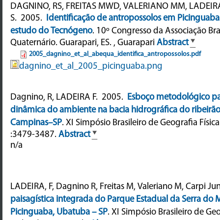
DAGNINO, RS, FREITAS MWD, VALERIANO MM, LADEIRA
S.
2005.
Identificação de antropossolos em Picinguaba
estudo do Tecnógeno
.
10º Congresso da Associação Bras
Quaternário. Guarapari, ES. , Guarapari
Abstract
2005_dagnino_et_al_abequa_identifica_antropossolos.pdf
dagnino_et_al_2005_picinguaba.png
Dagnino, R, LADEIRA F.
2005.
Esboço metodológico pa
dinâmica do ambiente na bacia hidrográfica do ribeir
Campinas–SP
.
XI Simpósio Brasileiro de Geografia Físic
:3479-3487.
Abstract
n/a
LADEIRA, F, Dagnino R, Freitas M, Valeriano M, Carpi Jun
paisagística integrada do Parque Estadual da Serra do 
Picinguaba, Ubatuba – SP
.
XI Simpósio Brasileiro de Geo