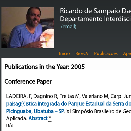
Ricardo de Sampaio D
Departamento Interdiscip
(email)
Início
Bio/CV
Publicações
Apr
Publications in the Year: 2005
Conference Paper
LADEIRA, F, Dagnino R, Freitas M, Valeriano M, Carpi Jun
paisag{\'ıstica integrada do Parque Estadual da Serra d
Picinguaba, Ubatuba – SP
.
XI Simpósio Brasileiro de Geog
Aplicada.
Abstract
n/a