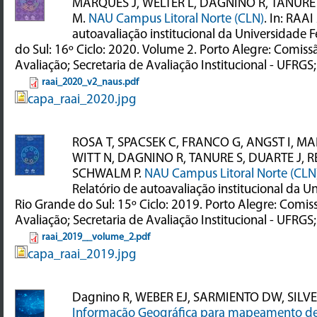
MARQUES J, WELTER L, DAGNINO R, TANURE
M.
NAU Campus Litoral Norte (CLN)
. In: RAAI
autoavaliação institucional da Universidade 
do Sul: 16º Ciclo: 2020. Volume 2. Porto Alegre: Comiss
Avaliação; Secretaria de Avaliação Institucional - UFRGS
raai_2020_v2_naus.pdf
capa_raai_2020.jpg
ROSA T, SPACSEK C, FRANCO G, ANGST I, MA
WITT N, DAGNINO R, TANURE S, DUARTE J, RE
SCHWALM P.
NAU Campus Litoral Norte (CLN
Relatório de autoavaliação institucional da U
Rio Grande do Sul: 15º Ciclo: 2019. Porto Alegre: Comis
Avaliação; Secretaria de Avaliação Institucional - UFRGS
raai_2019__volume_2.pdf
capa_raai_2019.jpg
Dagnino R, WEBER EJ, SARMIENTO DW, SILVE
Informação Geográfica para mapeamento de