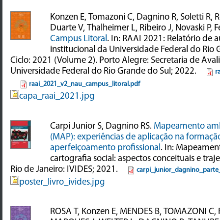
Konzen E, Tomazoni C, Dagnino R, Soletti R, R
Duarte V, Thalheimer L, Ribeiro J, Novaski P, F
Campus Litoral
. In: RAAI 2021: Relatório de 
institucional da Universidade Federal do Rio 
Ciclo: 2021 (Volume 2). Porto Alegre: Secretaria de Avali
Universidade Federal do Rio Grande do Sul; 2022.
r
raai_2021_v2_nau_campus_litoral.pdf
capa_raai_2021.jpg
Carpi Junior S, Dagnino RS.
Mapeamento ambie
(MAP): experiências de aplicação na formaçã
aperfeiçoamento profissional
. In: Mapeament
cartografia social: aspectos conceituais e traj
Rio de Janeiro: IVIDES; 2021.
carpi_junior_dagnino_parte
poster_livro_ivides.jpg
ROSA T, Konzen E, MENDES B, TOMAZONI C, 