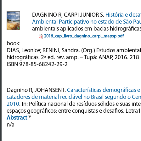
DAGNINO R, CARPI JUNIOR S.
História e de
Ambiental Participativo no estado de São Pa
ambientais aplicados em bacias hidrográfica
2016_cap_livro_dagnino_carpi_mapsp.pdf
book:
DIAS, Leonice; BENINI, Sandra. (Org.) Estudos ambienta
hidrográficas. 2ª ed. rev. amp. – Tupã: ANAP, 2016. 218 p 
ISBN 978-85-68242-29-2
Dagnino R, JOHANSEN I.
Características demográficas 
catadores de material reciclável no Brasil segundo o C
2010
. In: Política nacional de resíduos sólidos e suas in
espaços geográficos: entre conquistas e desafios. Letra1
Abstract
n/a