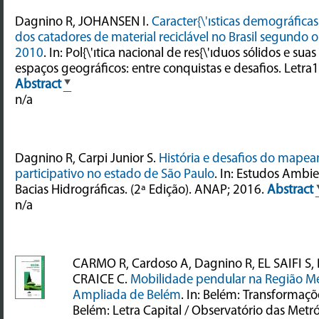
Dagnino R, JOHANSEN I.
Caracter{\'ısticas demográfica
dos catadores de material reciclável no Brasil segundo
2010
. In: Pol{\'ıtica nacional de res{\'ıduos sólidos e sua
espaços geográficos: entre conquistas e desafios. Letra1
Abstract
n/a
Dagnino R, Carpi Junior S.
História e desafios do mape
participativo no estado de São Paulo
. In: Estudos Ambi
Bacias Hidrográficas. (2ª Edição). ANAP; 2016.
Abstract
n/a
CARMO R, Cardoso A, Dagnino R, EL SAIFI S, 
CRAICE C.
Mobilidade pendular na Região Me
Ampliada de Belém
. In: Belém: Transformaç
Belém: Letra Capital / Observatório das Metr