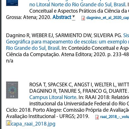
no Litoral Norte do Rio Grande do Sul, Brasil
.
Conceitual e Aspectos Práticos da Ciência d
Grossa: Atena; 2020.
Abstract
dagnino_et_al_2020_capi
Dagnino R, WEBER EJ, SARMIENTO DW, SILVEIRA PG.
Si
Geográfica para mapeamento de escolas: um exemplo n
Rio Grande do Sul, Brasil
. In: Conteúdo Conceitual e Asp
Ciência da Computação. Atena Editora; 2020. p. 233-48
n/a
ROSA T, SPACSEK C, ANGST I, WELTER L, WIT
DAGNINO R, TANURE S, FRANCO G, DUARTE J,
Campus Litoral Norte
. In: RAAI 2018: Relatór
institucional da Universidade Federal do Rio 
Ciclo: 2018. Porto Alegre: Comissão Própria de Avaliação
Avaliação Institucional - UFRGS; 2019.
raai_2018_-_vol
capa_raai_2018.jpg