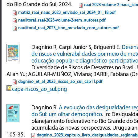
do Rio Grande do Sul; 2024.
raai-2023-volume-2-naus_isb
matriz_raai_naus_2023_enviado_sai_2024_01_18.pdf
naulitoral_raai-2023-volume-2-sem_autores.pdf
naulitoral_raai_2023_isbn_mesclado_com_autores.pdf
Dagnino R, Carpi Junior S, Briguenti E.
Desenv
de riscos e vulnerabilidades por meio de me
educação popular e diagnóstico participativ
Diversidade de Riscos de Desastres no Brasil
Allan Yu; AGUILAR-MUÑOZ, Viviana; BARBI, Fabiana (Org
dagnino_et_al_2023_riscos_ao_sul_cap11.pdf
capa-riscos_ao_sul.png
Dagnino R.
A evolução das desigualdades re
do Sul: um olhar demográfico
. In: Desiguald
planejamento federativo no Rio Grande do Su
acumulada às novas perspectivas. Uruguaiana
105-35.
dagnino_2023_capitulo_livro_desigualdades_regionais