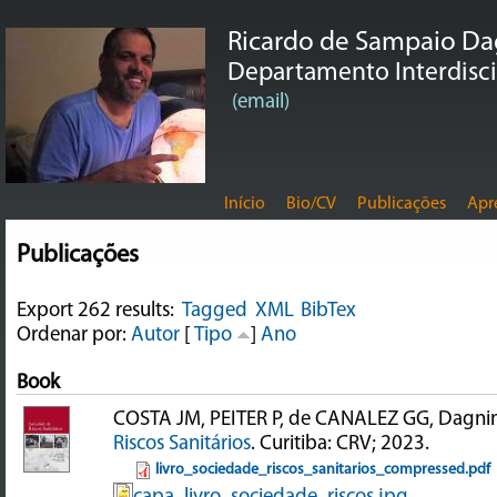
Ricardo de Sampaio D
Departamento Interdiscip
(email)
Início
Bio/CV
Publicações
Apr
Publicações
Export 262 results:
Tagged
XML
BibTex
Ordenar por:
Autor
[
Tipo
]
Ano
Book
COSTA JM, PEITER P, de CANALEZ GG, Dagnin
Riscos Sanitários
. Curitiba: CRV; 2023.
livro_sociedade_riscos_sanitarios_compressed.pdf
capa_livro_sociedade_riscos.jpg