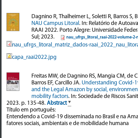
Dagnino R, Thalheimer L, Soletti R, Barros S,
NAU Campus Litoral
. In: Relatório de Autoava
RAAI 2022. Porto Alegre: Universidade Feder
Sul; 2023.
nau_ufrgs_litoral_raai-2022-volume-2-
nau_ufrgs_litoral_matriz_dados-raai_2022_nau_litora
capa_raai2022.jpg
Freitas MW, de Dagnino RS, Mangia CM, de
Barros EF, Carcillo JA.
Understanding Covid-19
and the Legal Amazon by social, environme
mobility factors
. In: Sociedade de Riscos Sanit
2023. p. 135-48.
Abstract
Título em português:
Entendendo a Covid-19 disseminada no Brasil e na Ama
fatores sociais, ambientais e de mobilidade humana