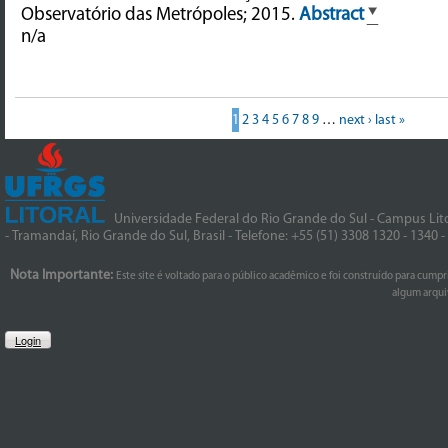
Observatório das Metrópoles; 2015.
Abstract
n/a
1
2
3
4
5
6
7
8
9
…
next ›
last »
Universidade Federal do Rio Grande do Sul - Campus Lito
- Tramandaí, Rio Grande do Sul, Brasil - Telefone: +55 (51) 3308 1320 - 1340 
Nota Importante:
Este site é voltado para o público acadêmico e foi construído para cumpr
algum arquiv
Login